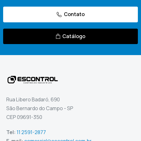
Contato
Catálogo
Rua Libero Badaró, 690
São Bernardo do Campo - SP
CEP 09691-350
Tel:
11 2591-2877
E-mail:
comercial@escontrol.com.br