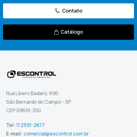
Contato
Catálogo
Rua Libero Badaró, 690
São Bernardo do Campo - SP
CEP 09691-350
Tel:
11 2591-2877
E-mail:
comercial@escontrol.com.br