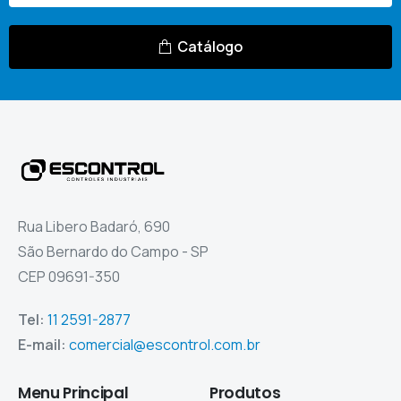
Catálogo
Rua Libero Badaró, 690
São Bernardo do Campo - SP
CEP 09691-350
Tel:
11 2591-2877
E-mail:
comercial@escontrol.com.br
Menu
Principal
Produtos